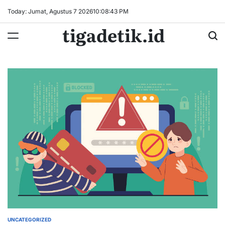
Skip
Today: Jumat, Agustus 7 2026
10
:
08
:
44
PM
to
tigadetik.id
content
UNCATEGORIZED
POSTED