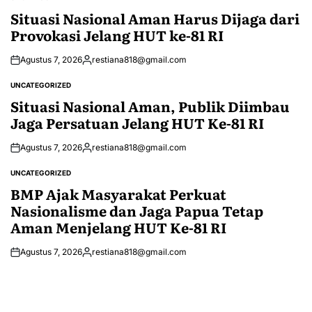
POSTED
IN
Situasi Nasional Aman Harus Dijaga dari
Provokasi Jelang HUT ke-81 RI
Agustus 7, 2026
restiana818@gmail.com
Posted
by
UNCATEGORIZED
POSTED
IN
Situasi Nasional Aman, Publik Diimbau
Jaga Persatuan Jelang HUT Ke-81 RI
Agustus 7, 2026
restiana818@gmail.com
Posted
by
UNCATEGORIZED
POSTED
IN
BMP Ajak Masyarakat Perkuat
Nasionalisme dan Jaga Papua Tetap
Aman Menjelang HUT Ke-81 RI
Agustus 7, 2026
restiana818@gmail.com
Posted
by