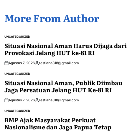
More From Author
UNCATEGORIZED
POSTED
IN
Situasi Nasional Aman Harus Dijaga dari
Provokasi Jelang HUT ke-81 RI
Agustus 7, 2026
restiana818@gmail.com
Posted
by
UNCATEGORIZED
POSTED
IN
Situasi Nasional Aman, Publik Diimbau
Jaga Persatuan Jelang HUT Ke-81 RI
Agustus 7, 2026
restiana818@gmail.com
Posted
by
UNCATEGORIZED
POSTED
IN
BMP Ajak Masyarakat Perkuat
Nasionalisme dan Jaga Papua Tetap