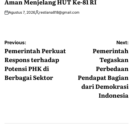
Aman Menjelang HUT Ke-81 RI
Agustus 7, 2026
restiana818@gmail.com
Posted
by
Navigasi
Previous:
Next:
pos
Pemerintah Perkuat
Pemerintah
Respons terhadap
Tegaskan
Potensi PHK di
Perbedaan
Berbagai Sektor
Pendapat Bagian
dari Demokrasi
Indonesia