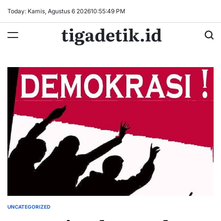
Skip
Today: Kamis, Agustus 6 2026
10
:
55
:
50
PM
to
tigadetik.id
content
UNCATEGORIZED
POSTED
IN