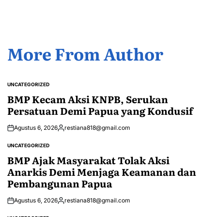
More From Author
UNCATEGORIZED
POSTED
IN
BMP Kecam Aksi KNPB, Serukan
Persatuan Demi Papua yang Kondusif
Agustus 6, 2026
restiana818@gmail.com
Posted
by
UNCATEGORIZED
POSTED
IN
BMP Ajak Masyarakat Tolak Aksi
Anarkis Demi Menjaga Keamanan dan
Pembangunan Papua
Agustus 6, 2026
restiana818@gmail.com
Posted
by