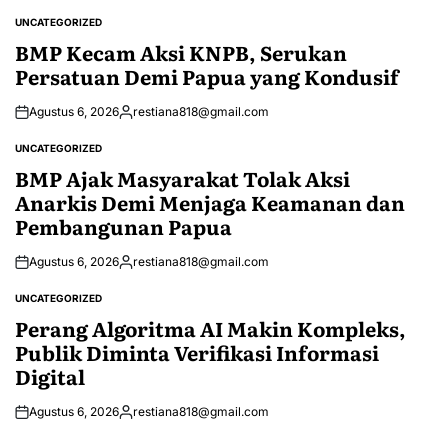
UNCATEGORIZED
POSTED
IN
BMP Kecam Aksi KNPB, Serukan
Persatuan Demi Papua yang Kondusif
Agustus 6, 2026
restiana818@gmail.com
Posted
by
UNCATEGORIZED
POSTED
IN
BMP Ajak Masyarakat Tolak Aksi
Anarkis Demi Menjaga Keamanan dan
Pembangunan Papua
Agustus 6, 2026
restiana818@gmail.com
Posted
by
UNCATEGORIZED
POSTED
IN
Perang Algoritma AI Makin Kompleks,
Publik Diminta Verifikasi Informasi
Digital
Agustus 6, 2026
restiana818@gmail.com
Posted
by