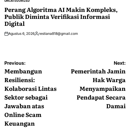
UNCATEGORIZED
POSTED
IN
Perang Algoritma AI Makin Kompleks,
Publik Diminta Verifikasi Informasi
Digital
Agustus 6, 2026
restiana818@gmail.com
Posted
by
Navigasi
Previous:
Next:
pos
Membangun
Pemerintah Jamin
Resiliensi:
Hak Warga
Kolaborasi Lintas
Menyampaikan
Sektor sebagai
Pendapat Secara
Jawaban atas
Damai
Online Scam
Keuangan