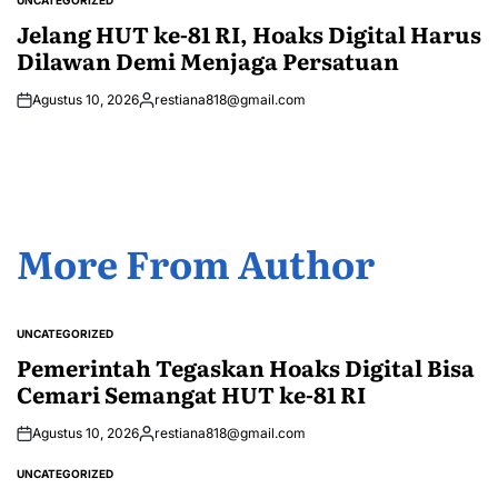
UNCATEGORIZED
POSTED
IN
Jelang HUT ke-81 RI, Hoaks Digital Harus
Dilawan Demi Menjaga Persatuan
Agustus 10, 2026
restiana818@gmail.com
Posted
by
More From Author
UNCATEGORIZED
POSTED
IN
Pemerintah Tegaskan Hoaks Digital Bisa
Cemari Semangat HUT ke-81 RI
Agustus 10, 2026
restiana818@gmail.com
Posted
by
UNCATEGORIZED
POSTED
IN