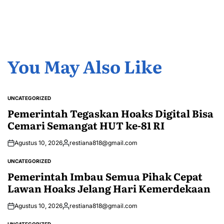
You May Also Like
UNCATEGORIZED
POSTED
IN
Pemerintah Tegaskan Hoaks Digital Bisa
Cemari Semangat HUT ke-81 RI
Agustus 10, 2026
restiana818@gmail.com
Posted
by
UNCATEGORIZED
POSTED
IN
Pemerintah Imbau Semua Pihak Cepat
Lawan Hoaks Jelang Hari Kemerdekaan
Agustus 10, 2026
restiana818@gmail.com
Posted
by