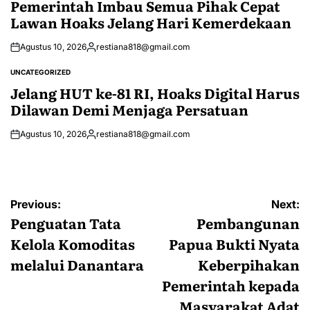
Pemerintah Imbau Semua Pihak Cepat
Lawan Hoaks Jelang Hari Kemerdekaan
Agustus 10, 2026
restiana818@gmail.com
Posted
by
UNCATEGORIZED
POSTED
IN
Jelang HUT ke-81 RI, Hoaks Digital Harus
Dilawan Demi Menjaga Persatuan
Agustus 10, 2026
restiana818@gmail.com
Posted
by
Navigasi
Previous:
Next:
pos
Penguatan Tata
Pembangunan
Kelola Komoditas
Papua Bukti Nyata
melalui Danantara
Keberpihakan
Pemerintah kepada
Masyarakat Adat