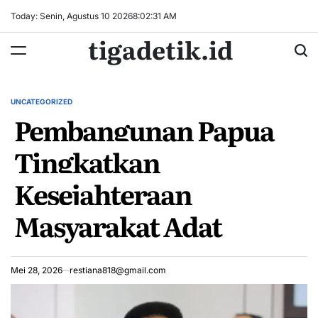
Skip
Today: Senin, Agustus 10 2026
8
:
02
:
31
AM
to
tigadetik.id
content
UNCATEGORIZED
POSTED
Pembangunan Papua
IN
Tingkatkan
Kesejahteraan
Masyarakat Adat
Mei 28, 2026
restiana818@gmail.com