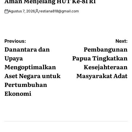
Aman Menjelang HUT Ke-81 RI
Agustus 7, 2026
restiana818@gmail.com
Posted
by
Navigasi
Previous:
Next:
pos
Danantara dan
Pembangunan
Upaya
Papua Tingkatkan
Mengoptimalkan
Kesejahteraan
Aset Negara untuk
Masyarakat Adat
Pertumbuhan
Ekonomi