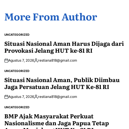
More From Author
UNCATEGORIZED
POSTED
IN
Situasi Nasional Aman Harus Dijaga dari
Provokasi Jelang HUT ke-81 RI
Agustus 7, 2026
restiana818@gmail.com
Posted
by
UNCATEGORIZED
POSTED
IN
Situasi Nasional Aman, Publik Diimbau
Jaga Persatuan Jelang HUT Ke-81 RI
Agustus 7, 2026
restiana818@gmail.com
Posted
by
UNCATEGORIZED
POSTED
IN
BMP Ajak Masyarakat Perkuat
Nasionalisme dan Jaga Papua Tetap