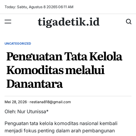
Skip
Today: Sabtu, Agustus 8 2026
5
:
06
:
12
AM
to
tigadetik.id
content
UNCATEGORIZED
POSTED
Penguatan Tata Kelola
IN
Komoditas melalui
Danantara
Mei 28, 2026
restiana818@gmail.com
Oleh: Nur Utunissa*
Penguatan tata kelola komoditas nasional kembali
menjadi fokus penting dalam arah pembangunan