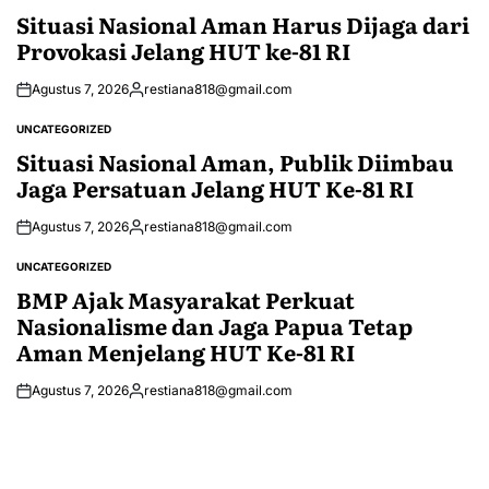
IN
Situasi Nasional Aman Harus Dijaga dari
Provokasi Jelang HUT ke-81 RI
Agustus 7, 2026
restiana818@gmail.com
Posted
by
UNCATEGORIZED
POSTED
IN
Situasi Nasional Aman, Publik Diimbau
Jaga Persatuan Jelang HUT Ke-81 RI
Agustus 7, 2026
restiana818@gmail.com
Posted
by
UNCATEGORIZED
POSTED
IN
BMP Ajak Masyarakat Perkuat
Nasionalisme dan Jaga Papua Tetap
Aman Menjelang HUT Ke-81 RI
Agustus 7, 2026
restiana818@gmail.com
Posted
by