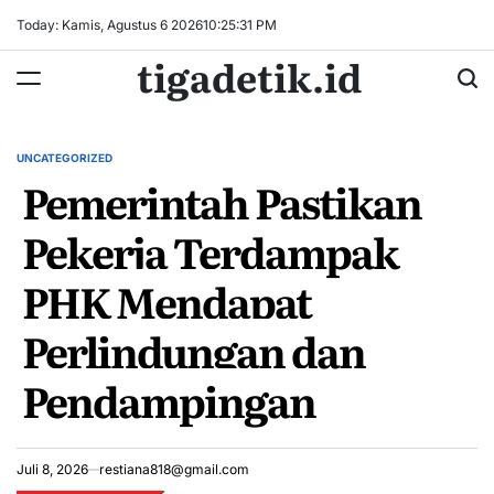
Skip
Today: Kamis, Agustus 6 2026
10
:
25
:
31
PM
to
tigadetik.id
content
UNCATEGORIZED
POSTED
Pemerintah Pastikan
IN
Pekerja Terdampak
PHK Mendapat
Perlindungan dan
Pendampingan
Juli 8, 2026
restiana818@gmail.com