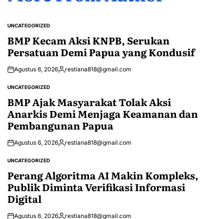
UNCATEGORIZED
POSTED
IN
BMP Kecam Aksi KNPB, Serukan
Persatuan Demi Papua yang Kondusif
Agustus 6, 2026
restiana818@gmail.com
Posted
by
UNCATEGORIZED
POSTED
IN
BMP Ajak Masyarakat Tolak Aksi
Anarkis Demi Menjaga Keamanan dan
Pembangunan Papua
Agustus 6, 2026
restiana818@gmail.com
Posted
by
UNCATEGORIZED
POSTED
IN
Perang Algoritma AI Makin Kompleks,
Publik Diminta Verifikasi Informasi
Digital
Agustus 6, 2026
restiana818@gmail.com