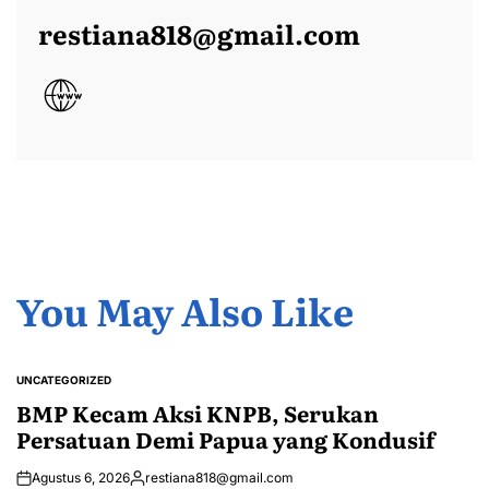
restiana818@gmail.com
You May Also Like
UNCATEGORIZED
POSTED
IN
BMP Kecam Aksi KNPB, Serukan
Persatuan Demi Papua yang Kondusif
Agustus 6, 2026
restiana818@gmail.com
Posted