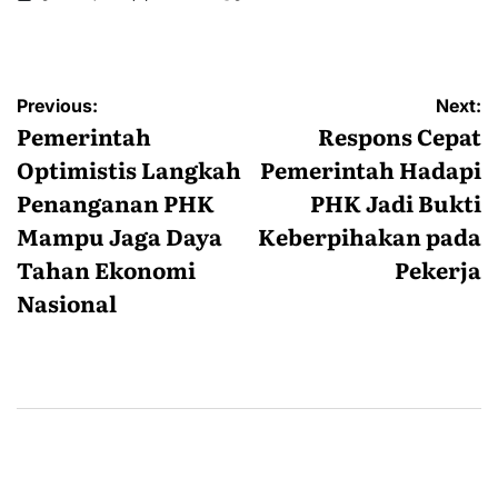
Posted
by
Navigasi
Previous:
Next:
pos
Pemerintah
Respons Cepat
Optimistis Langkah
Pemerintah Hadapi
Penanganan PHK
PHK Jadi Bukti
Mampu Jaga Daya
Keberpihakan pada
Tahan Ekonomi
Pekerja
Nasional