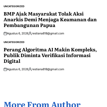
by
UNCATEGORIZED
POSTED
IN
BMP Ajak Masyarakat Tolak Aksi
Anarkis Demi Menjaga Keamanan dan
Pembangunan Papua
Agustus 6, 2026
restiana818@gmail.com
Posted
by
UNCATEGORIZED
POSTED
IN
Perang Algoritma AI Makin Kompleks,
Publik Diminta Verifikasi Informasi
Digital
Agustus 6, 2026
restiana818@gmail.com
Posted
by
More From Author