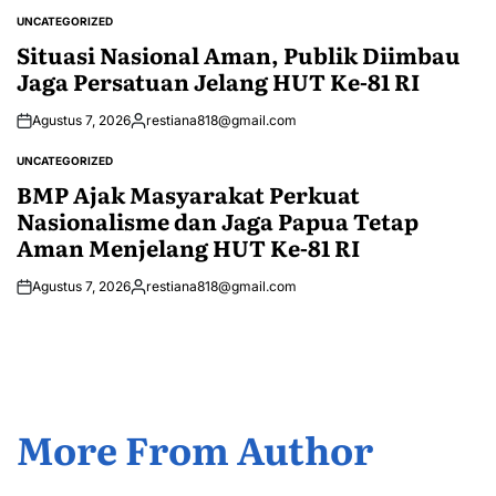
by
UNCATEGORIZED
POSTED
IN
Situasi Nasional Aman, Publik Diimbau
Jaga Persatuan Jelang HUT Ke-81 RI
Agustus 7, 2026
restiana818@gmail.com
Posted
by
UNCATEGORIZED
POSTED
IN
BMP Ajak Masyarakat Perkuat
Nasionalisme dan Jaga Papua Tetap
Aman Menjelang HUT Ke-81 RI
Agustus 7, 2026
restiana818@gmail.com
Posted
by
More From Author