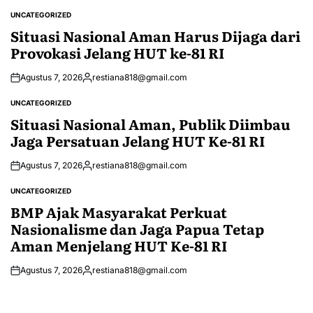
UNCATEGORIZED
POSTED
IN
Situasi Nasional Aman Harus Dijaga dari
Provokasi Jelang HUT ke-81 RI
Agustus 7, 2026
restiana818@gmail.com
Posted
by
UNCATEGORIZED
POSTED
IN
Situasi Nasional Aman, Publik Diimbau
Jaga Persatuan Jelang HUT Ke-81 RI
Agustus 7, 2026
restiana818@gmail.com
Posted
by
UNCATEGORIZED
POSTED
IN
BMP Ajak Masyarakat Perkuat
Nasionalisme dan Jaga Papua Tetap
Aman Menjelang HUT Ke-81 RI
Agustus 7, 2026
restiana818@gmail.com
Posted
by