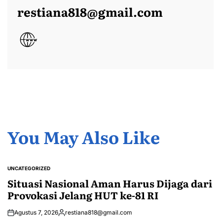
restiana818@gmail.com
You May Also Like
UNCATEGORIZED
POSTED
IN
Situasi Nasional Aman Harus Dijaga dari
Provokasi Jelang HUT ke-81 RI
Agustus 7, 2026
restiana818@gmail.com
Posted