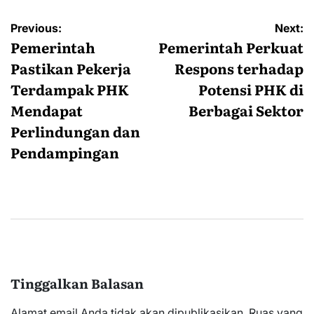
Navigasi
Previous:
Next:
pos
Pemerintah
Pemerintah Perkuat
Pastikan Pekerja
Respons terhadap
Terdampak PHK
Potensi PHK di
Mendapat
Berbagai Sektor
Perlindungan dan
Pendampingan
Tinggalkan Balasan
Alamat email Anda tidak akan dipublikasikan.
Ruas yang