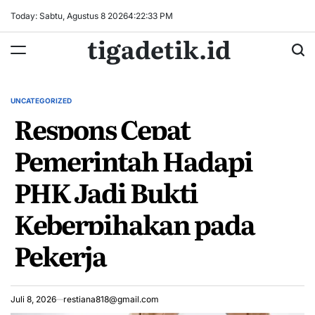
Skip
Today: Sabtu, Agustus 8 2026
4
:
22
:
34
PM
to
tigadetik.id
content
UNCATEGORIZED
POSTED
Respons Cepat
IN
Pemerintah Hadapi
PHK Jadi Bukti
Keberpihakan pada
Pekerja
Juli 8, 2026
restiana818@gmail.com