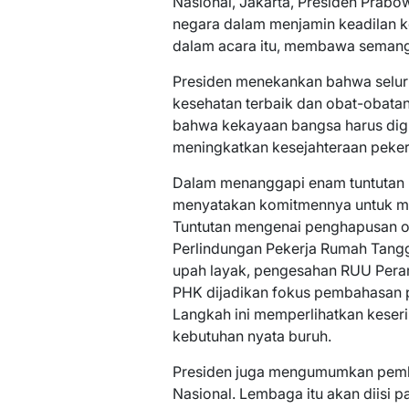
Nasional, Jakarta, Presiden Prab
negara dalam menjamin keadilan ker
dalam acara itu, membawa semanga
Presiden menekankan bahwa selur
kesehatan terbaik dan obat-obatan
bahwa kekayaan bangsa harus dig
meningkatkan kesejahteraan peker
Dalam menanggapi enam tuntutan u
menyatakan komitmennya untuk meni
Tuntutan mengenai penghapusan o
Perlindungan Pekerja Rumah Tangga
upah layak, pengesahan RUU Pera
PHK dijadikan fokus pembahasan p
Langkah ini memperlihatkan keser
kebutuhan nyata buruh.
Presiden juga mengumumkan pemb
Nasional. Lembaga itu akan diisi p