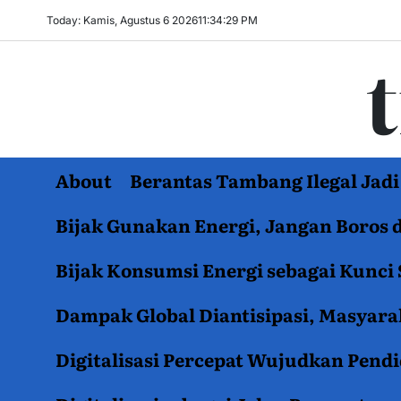
Skip
Today: Kamis, Agustus 6 2026
11
:
34
:
30
PM
to
content
About
Berantas Tambang Ilegal Ja
Bijak Gunakan Energi, Jangan Boros 
Bijak Konsumsi Energi sebagai Kunci 
Dampak Global Diantisipasi, Masyar
Digitalisasi Percepat Wujudkan Pend