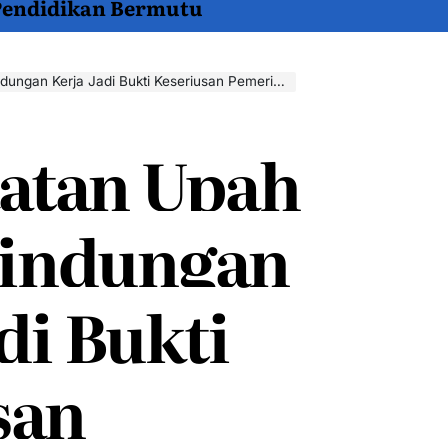
 Pendidikan Bermutu
 Kerja Jadi Bukti Keseriusan Pemerintah untuk Buruh
atan Upah
lindungan
di Bukti
san