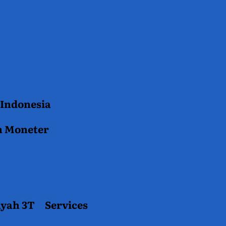
 Indonesia
n Moneter
ayah 3T
Services