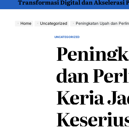
Transformasi Digital dan Akselerasi
Home
Uncategorized
Peningkatan Upah dan Perlindungan
UNCATEGORIZED
POSTED
Peningk
IN
dan Per
Kerja Ja
Keseriu