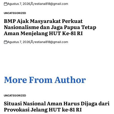
Agustus 7, 2026
restiana818@gmail.com
Posted
by
UNCATEGORIZED
POSTED
IN
BMP Ajak Masyarakat Perkuat
Nasionalisme dan Jaga Papua Tetap
Aman Menjelang HUT Ke-81 RI
Agustus 7, 2026
restiana818@gmail.com
Posted
by
More From Author
UNCATEGORIZED
POSTED
IN
Situasi Nasional Aman Harus Dijaga dari
Provokasi Jelang HUT ke-81 RI