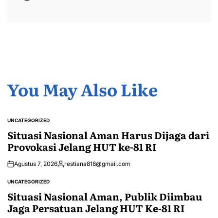
You May Also Like
UNCATEGORIZED
POSTED
IN
Situasi Nasional Aman Harus Dijaga dari
Provokasi Jelang HUT ke-81 RI
Agustus 7, 2026
restiana818@gmail.com
Posted
by
UNCATEGORIZED
POSTED
IN
Situasi Nasional Aman, Publik Diimbau
Jaga Persatuan Jelang HUT Ke-81 RI