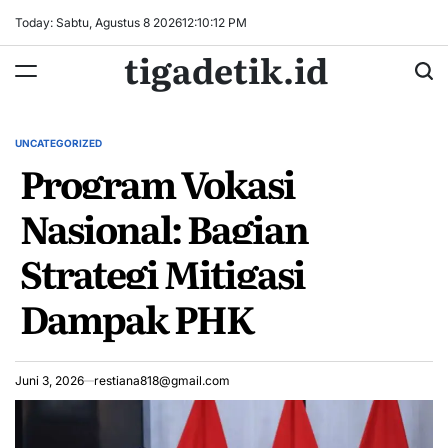
Skip
Today: Sabtu, Agustus 8 2026
12
:
10
:
12
PM
to
tigadetik.id
content
UNCATEGORIZED
POSTED
Program Vokasi
IN
Nasional: Bagian
Strategi Mitigasi
Dampak PHK
Juni 3, 2026
restiana818@gmail.com