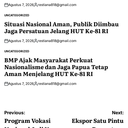
Agustus 7, 2026
restiana818@gmail.com
Posted
by
UNCATEGORIZED
POSTED
IN
Situasi Nasional Aman, Publik Diimbau
Jaga Persatuan Jelang HUT Ke-81 RI
Agustus 7, 2026
restiana818@gmail.com
Posted
by
UNCATEGORIZED
POSTED
IN
BMP Ajak Masyarakat Perkuat
Nasionalisme dan Jaga Papua Tetap
Aman Menjelang HUT Ke-81 RI
Agustus 7, 2026
restiana818@gmail.com
Posted
by
Navigasi
Previous:
Next:
pos
Program Vokasi
Ekspor Satu Pintu