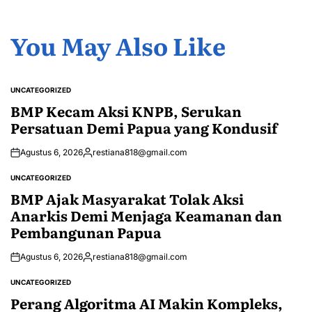
You May Also Like
UNCATEGORIZED
POSTED
IN
BMP Kecam Aksi KNPB, Serukan
Persatuan Demi Papua yang Kondusif
Agustus 6, 2026
restiana818@gmail.com
Posted
by
UNCATEGORIZED
POSTED
IN
BMP Ajak Masyarakat Tolak Aksi
Anarkis Demi Menjaga Keamanan dan
Pembangunan Papua
Agustus 6, 2026
restiana818@gmail.com
Posted
by
UNCATEGORIZED
POSTED
IN
Perang Algoritma AI Makin Kompleks,