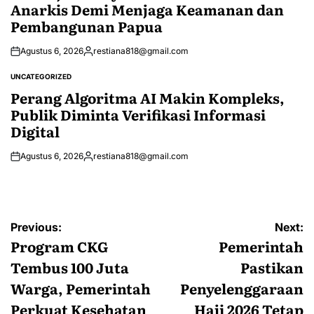
Anarkis Demi Menjaga Keamanan dan
Pembangunan Papua
Agustus 6, 2026
restiana818@gmail.com
Posted
by
UNCATEGORIZED
POSTED
IN
Perang Algoritma AI Makin Kompleks,
Publik Diminta Verifikasi Informasi
Digital
Agustus 6, 2026
restiana818@gmail.com
Posted
by
Navigasi
Previous:
Next:
pos
Program CKG
Pemerintah
Tembus 100 Juta
Pastikan
Warga, Pemerintah
Penyelenggaraan
Perkuat Kesehatan
Haji 2026 Tetap