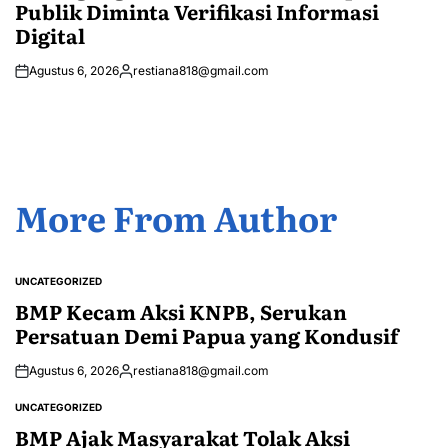
Publik Diminta Verifikasi Informasi
Digital
Agustus 6, 2026
restiana818@gmail.com
Posted
by
More From Author
UNCATEGORIZED
POSTED
IN
BMP Kecam Aksi KNPB, Serukan
Persatuan Demi Papua yang Kondusif
Agustus 6, 2026
restiana818@gmail.com
Posted
by
UNCATEGORIZED
POSTED
IN
BMP Ajak Masyarakat Tolak Aksi