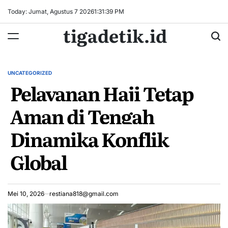
Skip
Today: Jumat, Agustus 7 2026
1
:
31
:
39
PM
to
tigadetik.id
content
UNCATEGORIZED
POSTED
Pelayanan Haji Tetap
IN
Aman di Tengah
Dinamika Konflik
Global
Mei 10, 2026
restiana818@gmail.com